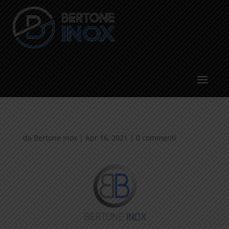
da
Bertone Inox
|
Apr 16, 2021
|
0 commenti