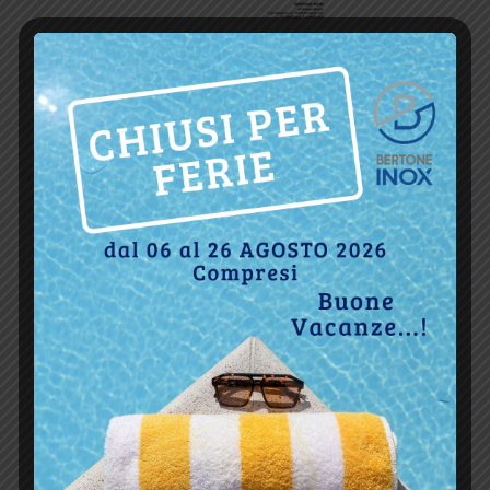
Download
8
Dimensioni file
801 KB
Conteggio file
1
Data di creazione
Aprile 16, 2021
Ultimo aggiornamento
Aprile 8, 2025
Download
DESCRIZIONE