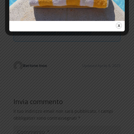
SIMILAR DOWNLOADS
Nessun download correlato trovato!
Bertone Inox
Updated Aprile 8, 2025
Invia commento
Il tuo indirizzo email non sarà pubblicato.
I campi
obbligatori sono contrassegnati
*