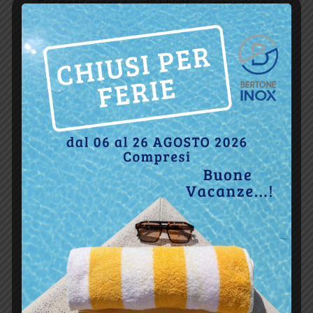
Per raggiungere quest’obbiettivo, impieghiamo
tutta la nostra esperienza e professionalità,
selezionando le migliori materie prime che
opportunamente lavorate, vengono immesse sul
mercato con un buon rapporto qualità-prezzo.
Puntualità, celerità nelle consegne e totale
assistenza sono i nostri punti di forza.
Garantiamo al cliente una cura particolare,
consigliandogli le migliori soluzioni per qualsiasi
esigenza nei settori termoidraulici ed edili dove
vengono impiegati i nostri prodotti (mono o
doppia parete e relativi accessori)
Realizziamo i nostri prodotti dedicando
particolare attenzione al rispetto delle normative
vigenti ,questo ci permette di
garantire la
sicurezza di ogni articolo e di essere in grado
rilasciare relativi atti di certificazione.