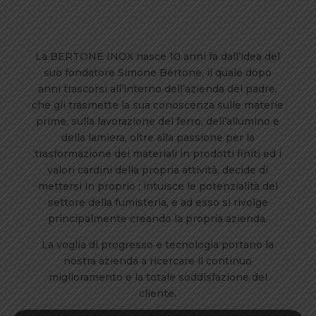
La BERTONE INOX nasce 10 anni fa dall’idea del
suo fondatore Simone Bertone, il quale dopo
anni trascorsi all’interno dell’azienda del padre,
che gli trasmette la sua conoscenza sulle materie
prime, sulla lavorazione del ferro, dell’allumino e
della lamiera, oltre alla passione per la
trasformazione dei materiali in prodotti finiti ed i
valori cardini della propria attività, decide di
mettersi in proprio ; intuisce le potenzialità del
settore della fumisteria, e ad esso si rivolge
principalmente creando la propria azienda.
La voglia di progresso e tecnologia portano la
nostra azienda a ricercare il continuo
miglioramento e la totale soddisfazione del
cliente.