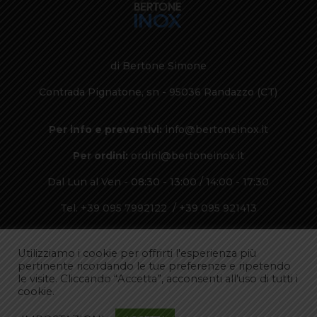
di Bertone Simone
Contrada Pignatone, sn - 95036 Randazzo (CT)
Per info e preventivi:
info@bertoneinox.it
Per ordini:
ordini@bertoneinox.it
Dal Lun al Ven - 08:30 - 13:00 / 14:00 - 17:30
Tel. +39 095 7992122 / +39 095 921413
Fax. 095 921413
Utilizziamo i cookie per offrirti l'esperienza più
P.Iva 04853390872
pertinente ricordando le tue preferenze e ripetendo
le visite. Cliccando “Accetta”, acconsenti all'uso di tutti i
cookie.