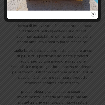
Grazie alla continua ricerca di macchinari
all’avanguardia e di un grande magazzino ben
fornito, ci sentiamo ben attrezzati ,strutturati e
competitivi.
La ricerca di innovazione è la costante dei nostri
investimenti, nello specifico i due recenti
macchinari acquistati, di ultima tecnologia che
hanno ampliato il nostro parco macchine;
-taglio laser: il quale ci permette di curare ancor
di più, tutti
i particolari dei nostri prodotti
,raggiungendo una maggiore precisione,
flessibilità e miglior
gestione interna rendendoci
più autonomi. Offriamo inoltre ai nostri clienti la
possibilità di ideare e realizzare progetti,
attraverso applicazione cad cam.
-presso piega: grazie a questo secondo
investimento, la nostra azienda punta alla
progettazione e sviluppo di nuovi settori