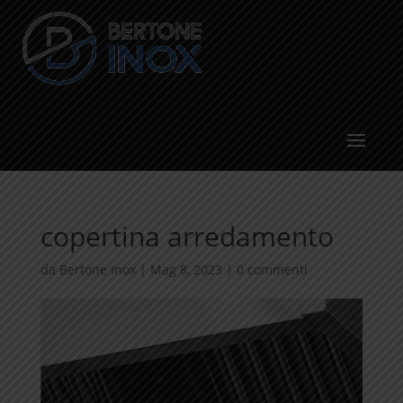
copertina arredamento
da
Bertone Inox
|
Mag 8, 2023
|
0 commenti