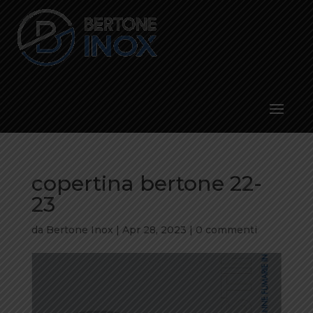
copertina bertone 22-
23
da
Bertone Inox
|
Apr 28, 2023
|
0 commenti