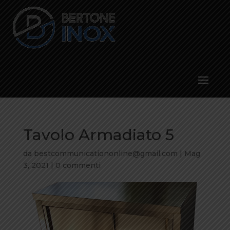
Tavolo Armadiato 5
da
bestcommunicationonline@gmail.com
|
Mag
3, 2021
|
0 commenti