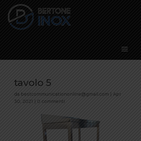
tavolo 5
da
bestcommunicationonline@gmail.com
|
Apr
30, 2021
|
0 commenti