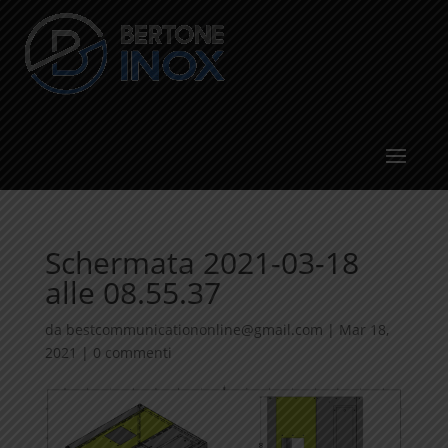
Schermata 2021-03-18
alle 08.55.37
da
bestcommunicationonline@gmail.com
|
Mar 18,
2021
|
0 commenti