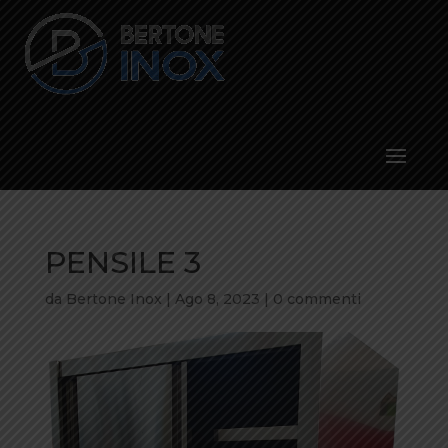
PENSILE 3
da
Bertone Inox
|
Ago 8, 2023
|
0 commenti