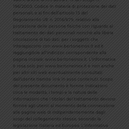
196/2003, Codice in materia di protezione dei dati
personali, e ai fini dell’articolo 13 del
Regolamento UE n. 2016/679, relativo alla
protezione delle persone fisiche con riguardo al
trattamento dei dati personali nonché alla libera
circolazione di tali dati, per i soggetti che
interagiscono con www.bertoneinox.it ed è
raggiungibile all’indirizzo corrispondente alla
pagina iniziale: www.bertoneinox.it. L’informativa
è resa solo per www.bertoneinox.it e non anche
per altri siti web eventualmente consultati
dall’utente tramite link in esso contenuti. Scopo
del presente documento è fornire indicazioni
circa le modalità, i tempi e la natura delle
informazioni che i titolari del trattamento devono
fornire agli utenti al momento della connessione
alle pagine web di indipendentemente dagli
scopi del collegamento stesso, secondo la
legislazione Italiana ed Europea. L’informativa