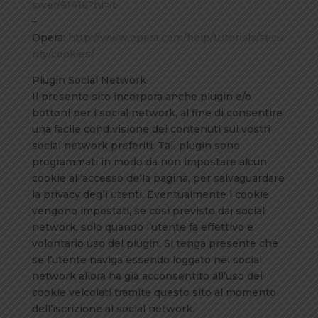
swer/61416?hl=it
–
Opera:
http://www.opera.com/help/tutorials/secu
rity/cookies/
Plugin Social Network
Il presente sito incorpora anche plugin e/o
bottoni per i social network, al fine di consentire
una facile condivisione dei contenuti sui vostri
social network preferiti. Tali plugin sono
programmati in modo da non impostare alcun
cookie all’accesso della pagina, per salvaguardare
la privacy degli utenti. Eventualmente i cookie
vengono impostati, se così previsto dai social
network, solo quando l’utente fa effettivo e
volontario uso del plugin. Si tenga presente che
se l’utente naviga essendo loggato nel social
network allora ha già acconsentito all’uso dei
cookie veicolati tramite questo sito al momento
dell’iscrizione al social network.