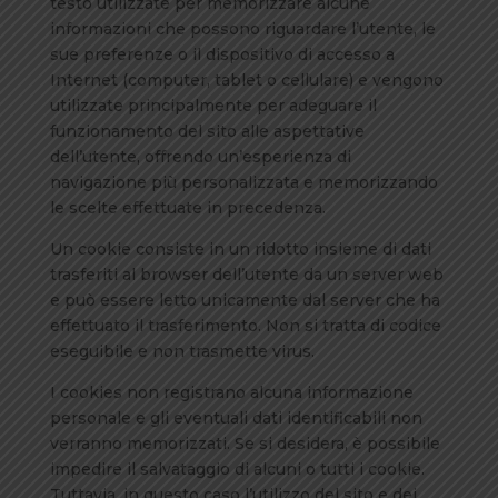
testo utilizzate per memorizzare alcune
informazioni che possono riguardare l’utente, le
sue preferenze o il dispositivo di accesso a
Internet (computer, tablet o cellulare) e vengono
utilizzate principalmente per adeguare il
funzionamento del sito alle aspettative
dell’utente, offrendo un’esperienza di
navigazione più personalizzata e memorizzando
le scelte effettuate in precedenza.
Un cookie consiste in un ridotto insieme di dati
trasferiti al browser dell’utente da un server web
e può essere letto unicamente dal server che ha
effettuato il trasferimento. Non si tratta di codice
eseguibile e non trasmette virus.
I cookies non registrano alcuna informazione
personale e gli eventuali dati identificabili non
verranno memorizzati. Se si desidera, è possibile
impedire il salvataggio di alcuni o tutti i cookie.
Tuttavia, in questo caso l’utilizzo del sito e dei