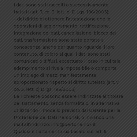
i dati sono stati raccolti o successivamente
trattati (art. 7, co. 3, lett. b) D.Lgs. 196/2003);
– del diritto di ottenere l’attestazione che le
operazioni di aggiornamento, rettificazione,
integrazione dei dati, cancellazione, blocco dei
dati, trasformazione sono state portate a
conoscenza, anche per quanto riguarda il loro
contenuto, di coloro ai quali i dati sono stati
comunicati o diffusi, eccettuato il caso in cui tale
adempimento si rivela impossibile o comporta
un impiego di mezzi manifestamente
sproporzionato rispetto al diritto tutelato (art. 7,
co. 3, lett. c) D.lgs. 196/2003);
Le richieste possono essere indirizzate al titolare
del trattamento, senza formalità o, in alternativa,
utilizzando il modello previsto dal Garante per la
Protezione dei Dati Personali, o inviando una
mail all’indirizzo: info@bertoneinox.it
Qualora il trattamento sia basato sull’art. 6,