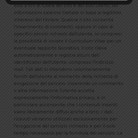
solo a fini di tutela del sito e dei suoi utenti, tali
informazioni saranno trattate in base ai legittimi
interessi del titolare. Qualora il sito consenta
l’inserimento di commenti, oppure in caso di
specifici servizi richiesti dall’utente, ivi compresi
la possibilità di inviare il Curriculum Vitae per un
eventuale rapporto lavorativo, il sito rileva
automaticamente e registra alcuni dati
identificativi dell’utente, compreso l’indirizzo
mail. Tali dati si intendono volontariamente
forniti dall’utente al momento della richiesta di
erogazione del servizio. Inserendo un commento
o altra informazione l’utente accetta
espressamente l’informativa privacy, e in
particolare acconsente che i contenuti inseriti
siano liberamente diffusi anche a terzi. I dati
ricevuti verranno utilizzati esclusivamente per
l’erogazione del servizio richiesto e per il solo
tempo necessario per la fornitura del servizio. Le