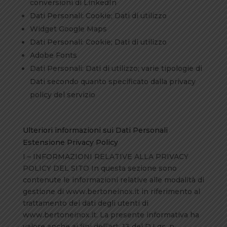
conversioni di LinkedIn
Dati Personali: Cookie; Dati di utilizzo
Widget Google Maps
Dati Personali: Cookie; Dati di utilizzo
Adobe Fonts
Dati Personali: Dati di utilizzo; varie tipologie di
Dati secondo quanto specificato dalla privacy
policy del servizio
Ulteriori informazioni sui Dati Personali
Estensione Privacy Policy
I – INFORMAZIONI RELATIVE ALLA PRIVACY
POLICY DEL SITO In questa sezione sono
contenute le informazioni relative alle modalità di
gestione di www.bertoneinox.it in riferimento al
trattamento dei dati degli utenti di
www.bertoneinox.it. La presente informativa ha
valore anche ai fini dell’art. 13 del D.Lgs. n.