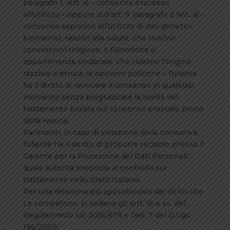
paragrafo 1, lett. a) – consenso espresso
all’utilizzo – oppure sull’art. 9, paragrafo 2 lett. a) –
consenso espresso all’utilizzo di dati genetici,
biometrici, relativi alla salute, che rivelino
convinzioni religiose, o filosofiche o
appartenenza sindacale, che rivelino l’origine
razziale o etnica, le opinioni politiche – l’utente
ha il diritto di revocare il consenso in qualsiasi
momento senza pregiudicare la liceità del
trattamento basata sul consenso prestato prima
della revoca.
Parimenti, in caso di violazione della normativa,
l’utente ha il diritto di proporre reclamo presso il
Garante per la Protezione dei Dati Personali,
quale autorità preposta al controllo sul
trattamento nello Stato Italiano.
Per una disamina più approfondita dei diritti che
Le competono, si vedano gli artt. 15 e ss. del
Regolamento UE 2016/679 e l’art. 7 del D.Lgs.
196/2003.