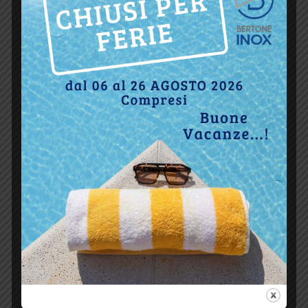
(referral) e di uscita;
– eventualmente il numero di click.
Le suddette informazioni sono trattate in forma
automatizzata e raccolte in forma esclusivamente
aggregata al fine di verificare il corretto
funzionamento del sito, e per motivi di sicurezza.
Tali informazioni saranno trattate in base ai
legittimi interessi del titolare.
A fini di sicurezza (filtri antispam, firewall,
rilevazione virus), i dati registrati
automaticamente possono eventualmente
comprendere anche dati personali come
l’indirizzo Ip, che potrebbe essere utilizzato,
conformemente alle leggi vigenti in materia, al
fine di bloccare tentativi di danneggiamento al
sito medesimo o di recare danno ad altri utenti, o
comunque attività dannose o costituenti reato.
Tali dati non sono mai utilizzati per
l’identificazione o la profilazione dell’utente, ma