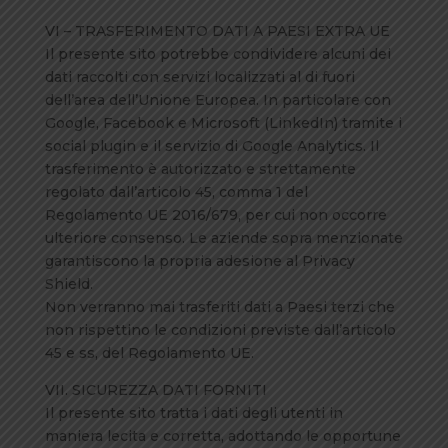
VI – TRASFERIMENTO DATI A PAESI EXTRA UE
Il presente sito potrebbe condividere alcuni dei
dati raccolti con servizi localizzati al di fuori
dell’area dell’Unione Europea. In particolare con
Google, Facebook e Microsoft (LinkedIn) tramite i
social plugin e il servizio di Google Analytics. Il
trasferimento è autorizzato e strettamente
regolato dall’articolo 45, comma 1 del
Regolamento UE 2016/679, per cui non occorre
ulteriore consenso. Le aziende sopra menzionate
garantiscono la propria adesione al Privacy
Shield.
Non verranno mai trasferiti dati a Paesi terzi che
non rispettino le condizioni previste dall’articolo
45 e ss, del Regolamento UE.
VII. SICUREZZA DATI FORNITI
Il presente sito tratta i dati degli utenti in
maniera lecita e corretta, adottando le opportune