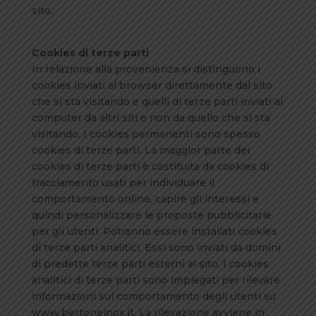
sito.
Cookies di terze parti
In relazione alla provenienza si distinguono i
cookies inviati al browser direttamente dal sito
che si sta visitando e quelli di terze parti inviati al
computer da altri siti e non da quello che si sta
visitando. I cookies permanenti sono spesso
cookies di terze parti. La maggior parte dei
cookies di terze parti è costituita da cookies di
tracciamento usati per individuare il
comportamento online, capire gli interessi e
quindi personalizzare le proposte pubblicitarie
per gli utenti. Potranno essere installati cookies
di terze parti analitici. Essi sono inviati da domini
di predette terze parti esterni al sito. I cookies
analitici di terze parti sono impiegati per rilevare
informazioni sul comportamento degli utenti su
www.bertoneinox.it. La rilevazione avviene in