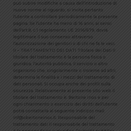
può subire modifiche a causa dell’introduzione di
nuove norme al riguardo, si invita pertanto
l’utente a controllare periodicamente la presente
pagina. Se l’utente ha meno di 16 anni, ai sensi
dell’art.8, c.1 regolamento UE 2016/679, dovrà
legittimare il suo consenso attraverso
l’autorizzazione dei genitori o di chi ne fa le veci.
II – TRATTAMENTO DEI DATI Titolare dei Dati Il
titolare del trattamento è la persona fisica o
giuridica, l’autorità pubblica, il servizio o altro
organismo che, singolarmente o insieme ad altri,
determina le finalità e i mezzi del trattamento di
dati personali. Si occupa anche dei profili sulla
sicurezza. Relativamente al presente sito web il
titolare del trattamento è: Bertone Inox e per
ogni chiarimento o esercizio dei diritti dell’utente
potrà contattarla al seguente indirizzo mail:
inf@obertoneinox.it. Responsabile del
trattamento dati Il responsabile del trattamento