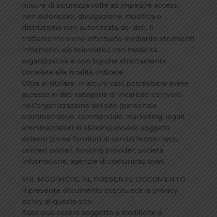
misure di sicurezza volte ad impedire accessi
non autorizzati, divulgazione, modifica o
distruzione non autorizzata dei dati. Il
trattamento viene effettuato mediante strumenti
informatici e/o telematici, con modalità
organizzative e con logiche strettamente
correlate alle finalità indicate.
Oltre al titolare, in alcuni casi, potrebbero avere
accesso ai dati categorie di incaricati coinvolti
nell’organizzazione del sito (personale
amministrativo, commerciale, marketing, legali,
amministratori di sistema) ovvero soggetti
esterni (come fornitori di servizi tecnici terzi,
corrieri postali, hosting provider, società
informatiche, agenzie di comunicazione).
VIII. MODIFICHE AL PRESENTE DOCUMENTO
Il presente documento costituisce la privacy
policy di questo sito.
Esso può essere soggetto a modifiche o