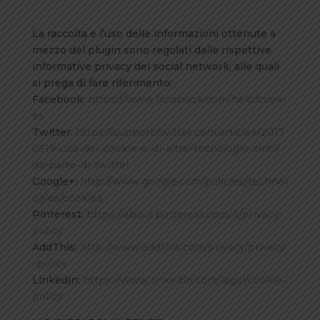
La raccolta e l’uso delle informazioni ottenute a
mezzo del plugin sono regolati dalle rispettive
informative privacy dei social network, alle quali
si prega di fare riferimento:
Facebook:
https://www.facebook.com/help/cooki
es
Twitter:
https://support.twitter.com/articles/2017
0519-uso-dei-cookie-e-di-altre-tecnologie-simili-
da-parte-di-twitter
Google+:
http://www.google.com/policies/technol
ogies/cookies
Pinterest:
https://about.pinterest.com/it/privacy-
policy
AddThis:
http://www.addthis.com/privacy/privacy
-policy
Linkedin:
https://www.linkedin.com/legal/cookie-
policy