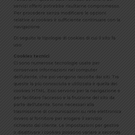
servizi offerti potrebbe risultarne compromesso.
Per procedere senza modificare le opzioni
relative ai cookies è sufficiente continuare con la
navigazione.
Di seguito le tipologie di cookies di cui il sito fa
uso:
Cookies tecnici
Ci sono numerose tecnologie usate per
conservare informazioni nel computer
dell’utente, che poi vengono raccolte dai siti. Tra
queste la più conosciuta e utilizzata è quella dei
cookies HTML. Essi servono per la navigazione e
per facilitare l’accesso e la fruizione del sito da
parte dell’utente. Sono necessari alla
trasmissione di comunicazioni su rete elettronica
ovvero al fornitore per erogare il servizio
richiesto dal cliente. Le impostazioni per gestire
o disattivare i cookies possono variare a seconda