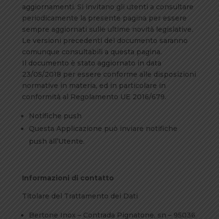
aggiornamenti. Si invitano gli utenti a consultare
periodicamente la presente pagina per essere
sempre aggiornati sulle ultime novità legislative.
Le versioni precedenti del documento saranno
comunque consultabili a questa pagina.
Il documento è stato aggiornato in data
23/05/2018 per essere conforme alle disposizioni
normative in materia, ed in particolare in
conformità al Regolamento UE 2016/679.
Notifiche push
Questa Applicazione può inviare notifiche
push all’Utente.
Informazioni di contatto
Titolare del Trattamento dei Dati
Bertone Inox – Contrada Pignatone, sn – 95036