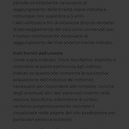
periodo strettamente necessario al
raggiungimento della finalità sopra indicata e
comunque non superiore a 3 anni.
I dati utilizzati a fini di sicurezza (blocco tentativi
di danneggiamento del sito) sono conservati per
il tempo strettamente necessario al
raggiungimento del fine anteriormente indicato.
Dati forniti dall’utente
Come sopra indicato, l’invio facoltativo, esplicito e
volontario di posta elettronica agli indirizzi
indicati su questo sito comporta la successiva
acquisizione dell’indirizzo del mittente,
necessario per rispondere alle richieste, nonché
degli eventuali altri dati personali inseriti nella
missiva. Specifiche informative di sintesi
verranno progressivamente riportate o
visualizzate nelle pagine del sito predisposte per
particolari servizi a richiesta.