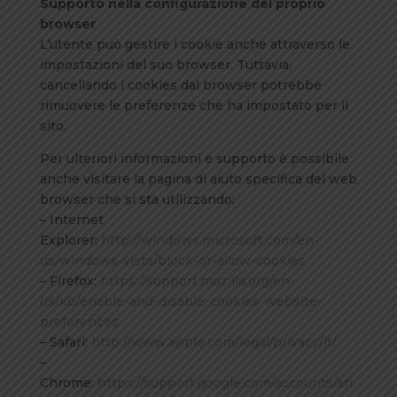
Supporto nella configurazione del proprio
browser
L’utente può gestire i cookie anche attraverso le
impostazioni del suo browser. Tuttavia,
cancellando i cookies dal browser potrebbe
rimuovere le preferenze che ha impostato per il
sito.
Per ulteriori informazioni e supporto è possibile
anche visitare la pagina di aiuto specifica del web
browser che si sta utilizzando:
– Internet
Explorer:
http://windows.microsoft.com/en-
us/windows-vista/block-or-allow-cookies
– Firefox:
https://support.mozilla.org/en-
us/kb/enable-and-disable-cookies-website-
preferences
– Safari:
http://www.apple.com/legal/privacy/it/
–
Chrome:
https://support.google.com/accounts/an