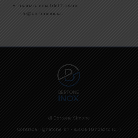
Indirizzo email del Titolare:
info@bertoneinox.it
di Bertone Simone
Contrada Pignatone, sn - 95036 Randazzo (CT)