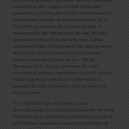
è la persona fisica o giuridica, l’autorità pubblica,
il servizio o altro organismo che tratta dati
personali per conto del titolare del trattamento.
Ai sensi dell’articolo 28 del regolamento UE n.
2016/679, su nomina del titolare del dati, il
responsabile del trattamento dei dati del sito
www.bertoneinox.it è: Bertone Inox. Luogo
trattamento dati Il trattamento dei dati generato
dall’utilizzo di www.bertoneinox.it avviene
presso Contrada Pignatone, sn – 95036
Randazzo (CT). In caso di necessità, i dati
connessi al servizio newsletter possono essere
trattati dal responsabile del trattamento o
soggetti da esso incaricati a tal fine presso la
relativa sede.
III – COOKIES Tipo di Cookies Il sito
www.bertoneinox.it utilizza cookies per rendere
l’esperienza di navigazione dell’utente più facile
ed intuitiva: i cookies sono piccole stringhe di