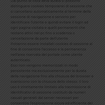
Dal punto di vista della durata si possono
distinguere cookies temporanei di sessione che
si cancellano automaticamente al termine della
sessione di navigazione e servono per
identificare l’utente e quindi evitare il login ad
ogni pagina visitata e quelli permanenti che
restano attivi nel pc fino a scadenza o
cancellazione da parte dell’utente.
Potranno essere installati cookies di sessione al
fine di consentire l’accesso e la permanenza
nell’area riservata del portale come utente
autenticato.
Essi non vengono memorizzati in modo
persistente ma esclusivamente per la durata
della navigazione fino alla chiusura del browser e
svaniscono con la chiusura dello stesso. Il loro
uso è strettamente limitato alla trasmissione di
identificativi di sessione costituiti da numeri
casuali generati dal server necessari per
consentire l’esplorazione sicura ed efficiente del