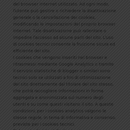
del browser internet utilizzato. Ad ogni modo,
l’utente può gestire o richiedere la disattivazione
generale o la cancellazione dei cookies,
modificando le impostazioni del proprio browser
internet. Tale disattivazione può rallentare o
impedire l’accesso ad alcune parti del sito. L’uso
di cookies tecnici consente la fruizione sicura ed
efficiente del sito.
I cookies che vengono inseriti nel browser e
ritrasmessi mediante Google Analytics o tramite
il servizio statistiche di blogger o similari sono
tecnici solo se utilizzati a fini di ottimizzazione
del sito direttamente dal titolare del sito stesso,
che potrà raccogliere informazioni in forma
aggregata e anonimizzata sul numero degli
utenti e su come questi visitano il sito. A queste
condizioni, per i cookies analytics valgono le
stesse regole, in tema di informativa e consenso,
previste per i cookies tecnici.