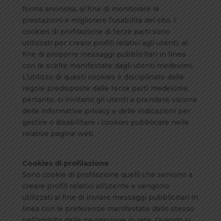
forma anonima, al fine di monitorare le
prestazioni e migliorare l’usabilità del sito. I
cookies di profilazione di terze parti sono
utilizzati per creare profili relativi agli utenti, al
fine di proporre messaggi pubblicitari in linea
con le scelte manifestate dagli utenti medesimi.
L’utilizzo di questi cookies è disciplinato dalle
regole predisposte dalle terze parti medesime,
pertanto, si invitano gli utenti a prendere visione
delle informative privacy e delle indicazioni per
gestire o disabilitare i cookies pubblicate nelle
relative pagine web.
Cookies di profilazione
Sono cookie di profilazione quelli che servono a
creare profili relativi all’utente e vengono
utilizzati al fine di inviare messaggi pubblicitari in
linea con le preferenze manifestate dallo stesso
nell’ambito della navigazione in rete. Quando si