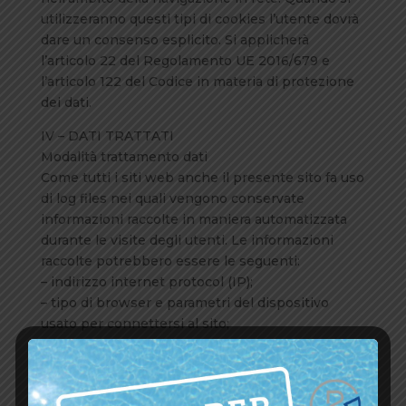
utilizzeranno questi tipi di cookies l’utente dovrà
dare un consenso esplicito. Si applicherà
l’articolo 22 del Regolamento UE 2016/679 e
l’articolo 122 del Codice in materia di protezione
dei dati.
IV – DATI TRATTATI
Modalità trattamento dati
Come tutti i siti web anche il presente sito fa uso
di log files nei quali vengono conservate
informazioni raccolte in maniera automatizzata
durante le visite degli utenti. Le informazioni
raccolte potrebbero essere le seguenti:
– indirizzo internet protocol (IP);
– tipo di browser e parametri del dispositivo
usato per connettersi al sito;
– nome dell’internet service provider (ISP);
– data e orario di visita;
– pagina web di provenienza del visitatore