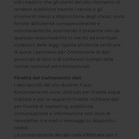
informazioni che gli utenti del sito riterranno di
rendere pubbliche tramite i servizi e gli
strumenti messi a disposizione degli stessi, sono
fornite dall’utente consapevolmente e
volontariamente, esentando il presente sito da
qualsiasi responsabilità in merito ad eventuali
violazioni delle leggi. Spetta all’utente verificare
di avere i permessi per l’immissione di dati
personali di terzi o di contenuti tutelati dalle
norme nazionali ed internazionali.
Finalità del trattamento dati
I dati raccolti dal sito durante il suo
funzionamento sono utilizzati per finalità sopra
indicate e per le seguenti finalità: richiesta dati
per finalità di marketing, pubblicità,
comunicazione e informazione con invio di
newsletter o e-mail o messaggi su dispositivi
mobili.
La conservazione dei dati sarà effettuata per il