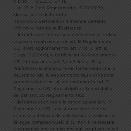
V. DIRITTI DELL’UTENTE
L’art. 13, c. 2 del Regolamento UE 2016/679
elenca i diritti dell’utente.
Il sito www.bertoneinox.it intende pertanto
informare l’utente sull’esistenza:
– del diritto dell’interessato di chiedere al titolare
l’accesso ai dati personali (art. 15 Regolamento
UE), il loro aggiornamento (art. 7, co. 3, lett. a)
D.Lgs. 196/2003), la rettifica (art. 16 Regolamento
UE), l’integrazione (art. 7, co. 3, lett. a) D.Lgs.
196/2003) o la limitazione del trattamento che lo
riguardino (art. 18 Regolamento UE) o di opporsi,
per motivi legittimi, al loro trattamento (art. 21
Regolamento UE), oltre al diritto alla portabilità
dei dati (art. 20 Regolamento UE);
– del diritto di chiedere la cancellazione (art. 17
Regolamento UE), la trasformazione in forma
anonima o il blocco dei dati trattati in violazione
di legge, compresi quelli di cui non è necessaria
la conservazione in relazione agli scopi per i quali