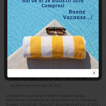
Catalogo Canna Fumaria
da
Bertone Inox
|
Apr 16, 2021
Utilizziamo i cookie per offrirti l'esperienza più
pertinente ricordando le tue preferenze e ripetendo
le visite. Cliccando “Accetta”, acconsenti all'uso di tutti i